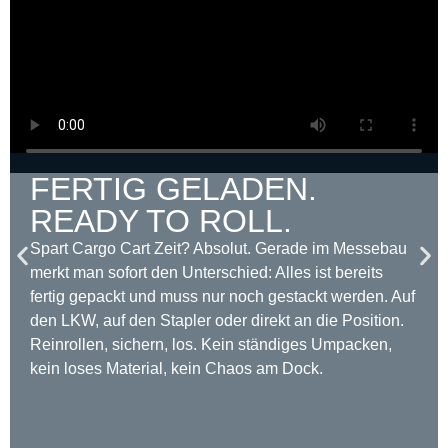
FERTIG GELADEN.
READY TO ROLL.
Spart Cargo Cart Zeit? Absolut. Gerade im Messebau
merkt man sofort den Unterschied: Alles ist bereits
fertig gepackt und muss nur noch gestackt werden. Auf
den LKW, auf den Stapler oder direkt an die Position.
Reinrollen, sichern, los. Kein ständiges Umpacken,
kein loses Material, kein Chaos am Dock.