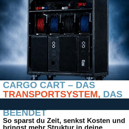
CARGO CART – DAS
TRANSPORTSYSTEM,
DAS
FLIGHTCASE-CHAOS
BEENDET
So sparst du Zeit, senkst Kosten und
bringst mehr Struktur in deine