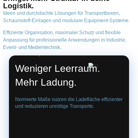
Logistik.
Ideen und durchdachte Lösungen für Transportboxen,
Schaumstoff-Einlagen und modulare Equipment-Systeme.
Effiziente Organisation, maximaler Schutz und flexible
Anpassung für professionelle Anwendungen in Industrie,
Event- und Medientechnik.
01. Mehr pro Tour
Weniger Leerraum.
Mehr Ladung.
Normierte Maße nutzen die Ladefläche effizienter
und reduzieren unnötige Transporte.