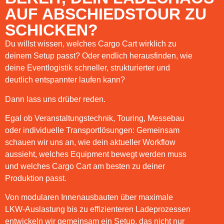
Messestand
Standard
Lager,
AUF ABSCHIEDSTOUR ZU
Deinen
Wenn
zwischen
SCHICKEN?
für
Arbeit
Struktur
Du willst wissen, welches Cargo Cart wirklich zu
Truck
deinem Setup passt? Oder endlich herausfinden, wie
im
Chaos
deine Eventlogistik schneller, strukturierter und
ohne
deutlich entspannter laufen kann?
Eventtechnik
Dann lass uns drüber reden.
Egal ob Veranstaltungstechnik, Touring, Messebau
oder individuelle Transportlösungen: Gemeinsam
schauen wir uns an, wie dein aktueller Workflow
aussieht, welches Equipment bewegt werden muss
und welches Cargo Cart am besten zu deiner
Produktion passt.
Von modularen Innenausbauten über maximale
LKW-Auslastung bis zu effizienteren Ladeprozessen
entwickeln wir gemeinsam ein Setup, das nicht nur