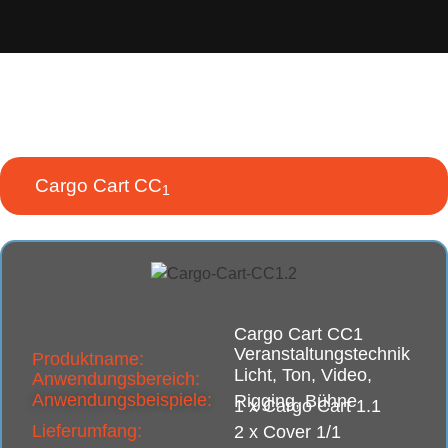
UNSERE CARTS
IM ÜBERBLICK
Cargo Cart CC
1
Cargo Cart CC1
Veranstaltungstechnik
Produktname:
Licht, Ton, Video,
Anwendungsbereich:
Anwendungsbeispiele:
Rigging, Bühne
1 x Cargo Cart 1.1
Lieferumfang:
2 x Cover 1/1