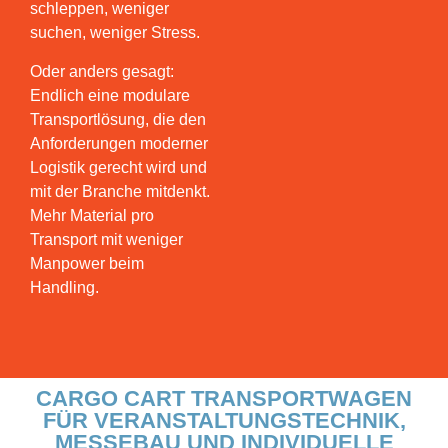
schleppen, weniger
suchen, weniger Stress.
Oder anders gesagt:
Endlich eine modulare
Transportlösung, die den
Anforderungen moderner
Logistik gerecht wird und
mit der Branche mitdenkt.
Mehr Material pro
zählen.
Präzision
Transport mit weniger
und
Manpower beim
Tempo
Handling.
denen
bei
Abbau.
Produktionen,
und
Live
Auf-
F läuft.
und
beim
Schema
CARGO CART TRANSPORTWAGEN
Festivals
Zeitdruck
nach
FÜR VERANSTALTUNGSTECHNIK,
Touring,
unter
nicht
MESSEBAU UND INDIVIDUELLE
für
Auch
eben